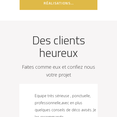
RÉALISATIONS...
Des clients
heureux
Faites comme eux et confiez nous
votre projet
 passe
Equipe très sérieuse , ponctuelle,
Entrep
professionnelle,avec en plus
travail
eprise
quelques conseils de déco avisés. Je
parfai
les recommande.
écoute