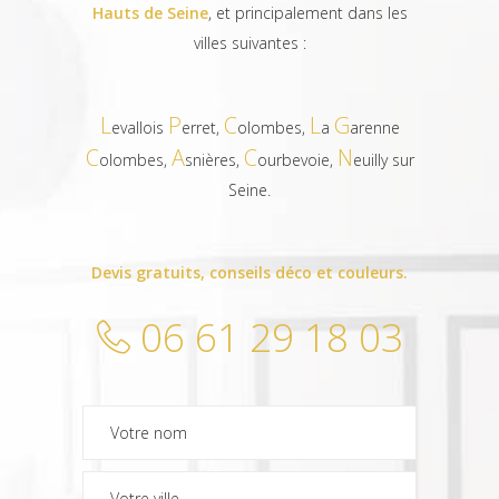
Hauts de Seine
, et principalement dans les
villes suivantes :
L
P
C
L
G
evallois
erret,
olombes,
a
arenne
C
A
C
N
olombes,
snières,
ourbevoie,
euilly sur
Seine.
Devis gratuits, conseils déco et couleurs.
06 61 29 18 03