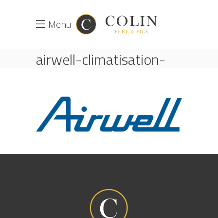
Menu
airwell-climatisation-
pompe-a-chaleur-drv
ACCUEIL
CLIMATISATION
AIRWELL-CLIMATISATION-POMPE-A-CHALEUR-
DRV