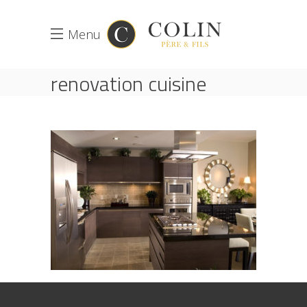
Menu
renovation cuisine
levallois perret
ACCUEIL
LANDING CUISINE
RENOVATION CUISINE LEVALLOIS PERRET