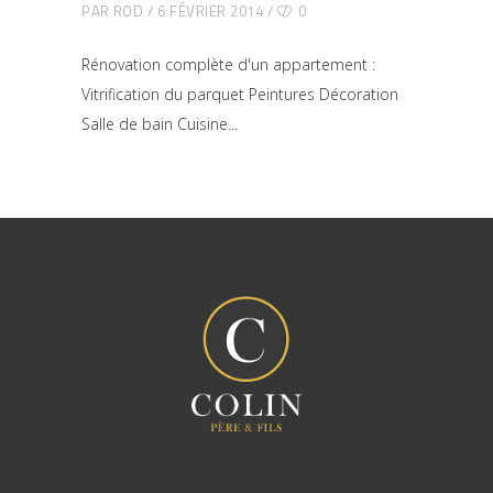
PAR
ROD
6 FÉVRIER 2014
0
Rénovation complète d'un appartement :
Vitrification du parquet Peintures Décoration
Salle de bain Cuisine