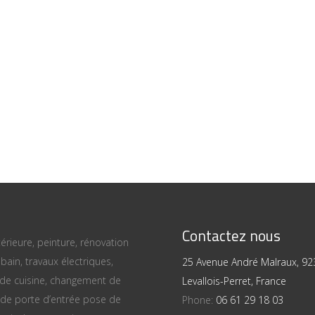
Contactez nous
térieure, peinture, rénovation
bain, travaux électriques,
25 Avenue André Malraux, 92
 de cuisine, changement de
Levallois-Perret, France
 de porte d’entrée pose de
Phone:
06 61 29 18 03