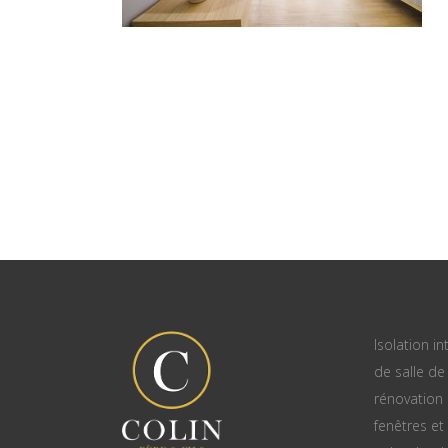
Isolation in
de salle de 
rénovation
fenêtres et