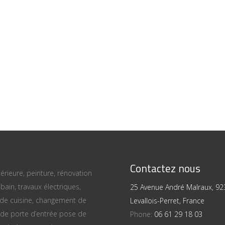
Contactez nous
térieure, peinture, rénovation
bain, travaux électriques,
25 Avenue André Malraux, 92
 de cuisine, changement de
Levallois-Perret, France
 de porte d’entrée pose de
Phone:
06 61 29 18 03