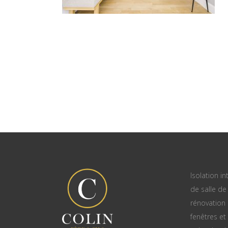
Isolation in
de salle de 
rénovation
fenêtres et