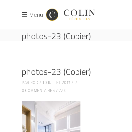
Menu
photos-23 (Copier)
ACCUEIL
APPARTEMENT À LEVALLOIS-PERRET, 92300
HAUTS DE SEINE
PHOTOS-23 (COPIER)
photos-23 (Copier)
PAR
ROD
10 JUILLET 2017
0 COMMENTAIRES
0