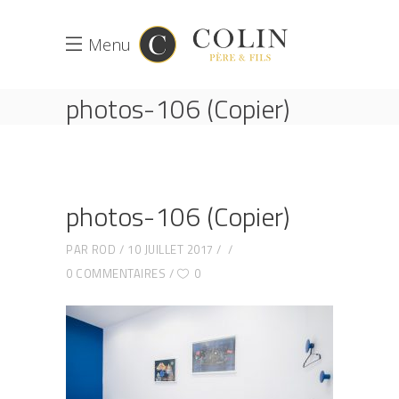
Menu
photos-106 (Copier)
ACCUEIL
RÉNOVATION D'UN CABINET MÉDICAL À
ASNIÈRES, 92600 HAUTS DE SEINE
PHOTOS-106 (COPIER)
photos-106 (Copier)
PAR
ROD
10 JUILLET 2017
0 COMMENTAIRES
0